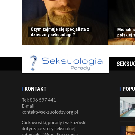
Czym zajmuje się specjalista z
Michalina
dziedziny seksuologii?
polskiej 
SEKSUO
KONTAKT
POPU
Tel: 806 597 441
E-mail:
kontakt@seksuolodzy.org.pl
Ciekawostki, porady i wskazówki
dotyczące sfery seksualnej
człowieka. Wszystko o czym