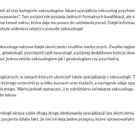
nić aż trzy kategorie seksuologów: lekarz specjalista seksuolog psychol
zwaniec". Ten ostatni nie posiada żadnych formalnych kwalifikacji, ale s
 na temat seksu, która daje mu prawo do udzielania porad. Dzięki informa
ykule unikniesz wizyty u pseudo seksuologa!
seksuologa nabywa dzięki ukończeniu studiów medycznych. Zwykle najpi
 ginekologii, psychiatrii czyli neurologii, a później dodatkowo kończy dwu
 być jednocześnie seksuologiem jak i ginekologiem czy psychiatrą.
cznych, w ramach których ukończył także specjalizację z seksuologii. 
którego uczestniczy w kilku kursach oraz stażach, a następnie zdaje eg
icznego. Warto jednak zaznaczyć, ż w odróżnienu od lekarza seksuologa,
im leków.
ologii skraca sobie długą drogę zdobywania specjalizacji i po skończeniu
pacjenta działa fakt, że nie istnieją żadne przepisy, które sprawowałyby