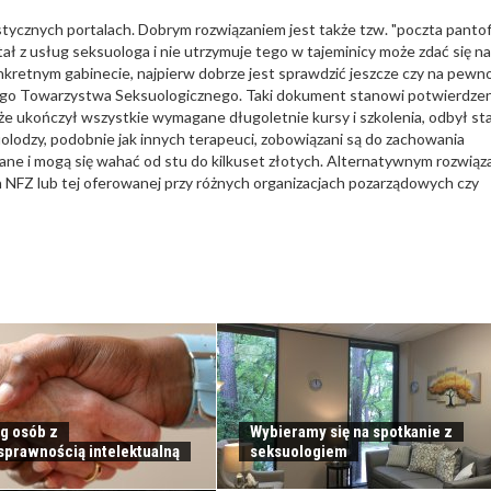
tycznych portalach. Dobrym rozwiązaniem jest także tzw. "poczta pantof
tał z usług seksuologa i nie utrzymuje tego w tajeminicy może zdać się na
kretnym gabinecie, najpierw dobrze jest sprawdzić jeszcze czy na pewn
kiego Towarzystwa Seksuologicznego. Taki dokument stanowi potwierdzen
że ukończył wszystkie wymagane długoletnie kursy i szkolenia, odbył sta
olodzy, podobnie jak innych terapeuci, zobowiązani są do zachowania
ane i mogą się wahać od stu do kilkuset złotych. Alternatywnym rozwią
ch NFZ lub tej oferowanej przy różnych organizacjach pozarządowych czy
g osób z
Wybieramy się na spotkanie z
sprawnością intelektualną
seksuologiem