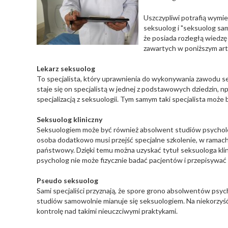
Uszczypliwi potrafią wymie
seksuolog i "seksuolog samo
że posiada rozległą wiedzę
zawartych w poniższym art
Lekarz seksuolog
To specjalista, który uprawnienia do wykonywania zawodu 
staje się on specjalistą w jednej z podstawowych dziedzin, np.
specjalizacją z seksuologii. Tym samym taki specjalista może
Seksuolog kliniczny
Seksuologiem może być również absolwent studiów psychologi
osoba dodatkowo musi przejść specjalne szkolenie, w ramach 
państwowy. Dzięki temu można uzyskać tytuł seksuologa klin
psycholog nie może fizycznie badać pacjentów i przepisywać 
Pseudo seksuolog
Sami specjaliści przyznają, że spore grono absolwentów psych
studiów samowolnie mianuje się seksuologiem. Na niekorzyść 
kontrolę nad takimi nieuczciwymi praktykami.