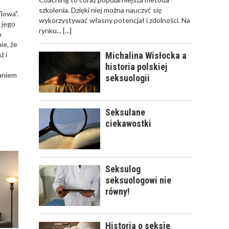
CZYM ZAJMUJE SIĘ
szkolenia. Dzięki niej można nauczyć się
lowa".
SPECJALISTA Z
wykorzystywać własny potencjał i zdolności. Na
 jego
DZIEDZINY
rynku...
[...]
o
SEKSUOLOGII?
ie, że
ż i
Michalina Wisłocka a
historia polskiej
zaniem
seksuologii
SEKSUOLOG -
TERAPEUTA CZY
LEKARZ?
Seksulane
ciekawostki
Seksulog
SEKSUOLOG OSÓB Z
seksuologowi nie
NIEPEŁNOSPRAWNOŚCIĄ
równy!
INTELEKTUALNĄ
Historia o seksie